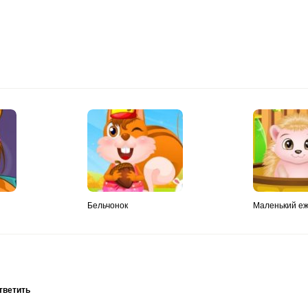
Бельчонок
Маленький еж
тветить