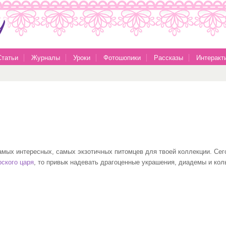
Статьи
Журналы
Уроки
Фотошопики
Рассказы
Интеракт
амых интересных, самых экзотичных питомцев для твоей коллекции. Сег
ского царя
, то привык надевать драгоценные украшения, диадемы и кол