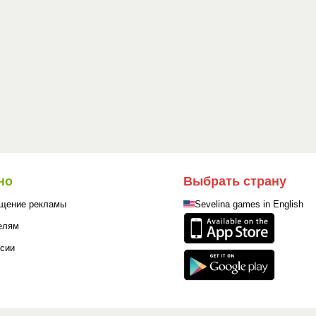
но
Выбрать страну
щение рекламы
Sevelina games in English
елям
сии