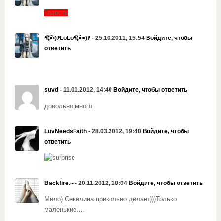
Гадость
٩(̾●̮̮̃̾•̃̾)۶LoLo٩(●̮̮̃●̃)۶
- 25.10.2011, 15:54
Войдите, чтобы
ответить
suvd
- 11.01.2012, 14:40
Войдите, чтобы ответить
довольно много
LuvNeedsFaith
- 28.03.2012, 19:40
Войдите, чтобы
ответить
Backfire.~
- 20.11.2012, 18:04
Войдите, чтобы ответить
Мило) Севелина прикольно делает)))Только
маленькие….