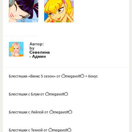
Автор:
by
Севелина
- Админ
Блестяшки «Винкс 5 сезон» от ѼmegavolfѼ + бонус
Блестяшки с Блум от ѼmegavolfѼ
Блестяшки с Лейлой от ѼmegavolfѼ
Блестяшки с Техной от ѼmegavolfѼ