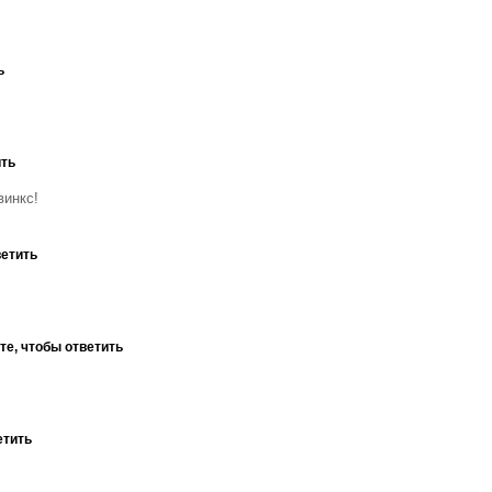
ь
ить
винкс!
ветить
те, чтобы ответить
етить