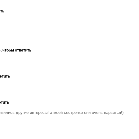
ить
, чтобы ответить
етить
етить
вились другие интересы! а моей сестренке они очень нарвится!)