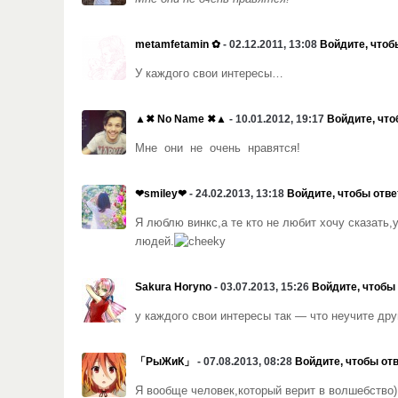
metamfetamin ✿
- 02.12.2011, 13:08
Войдите, чтоб
У каждого свои интересы…
▲✖ No Name ✖▲
- 10.01.2012, 19:17
Войдите, что
Мне они не очень нравятся!
❤smiley❤
- 24.02.2013, 13:18
Войдите, чтобы отве
Я люблю винкс,а те кто не любит хочу сказать,
людей.
Sakura Horyno
- 03.07.2013, 15:26
Войдите, чтобы
у каждого свои интересы так — что неучите дру
「РыЖиК」
- 07.08.2013, 08:28
Войдите, чтобы от
Я вообще человек,который верит в волшебство)