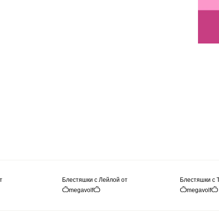
т
Блестяшки с Лейлой от
Блестяшки с 
ѼmegavolfѼ
ѼmegavolfѼ