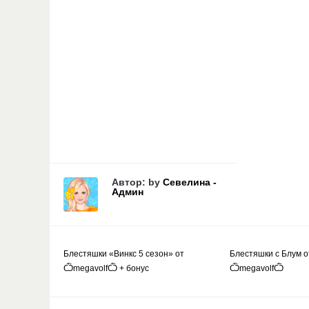
Автор: by
Севелина -
Админ
Блестяшки «Винкс 5 сезон» от
Блестяшки с Блум о
ѼmegavolfѼ + бонус
ѼmegavolfѼ