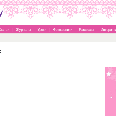
Статьи
Журналы
Уроки
Фотошопики
Рассказы
Интеракт
с