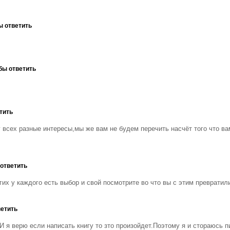
ы ответить
бы ответить
тить
у всех разные интересы,мы же вам не будем перечить насчёт того что ва
 ответить
гих у каждого есть выбор и свой посмотрите во что вы с этим превратили
ветить
И я верю если написать книгу то зто произойдет.Поэтому я и стораюсь п