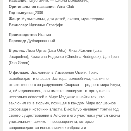
Название
:
Клуб Винкс — Школа Волшебниц
Оригинальное название:
Winx Club
Год выпуска:
2006
Жанр:
Мультфильм, для детей, сказка, мультсериал
Режиссер:
Иджиньо Страффи
Производство:
Италия
Перевод:
Дублированный
В
ролях
:
Лиза Ортиз (Lisa Ortiz), Лиза Жаклин (Liza
Jacqueline), Кристина Родригез (Christina Rodriguez), Дэн Грин
(Dan Green)
О фильме:
Высланная в Измерение Омеги, Трикс
освобождает и спасает Валтора, волшебника, частично
ответственного за разрушение Спаркса — родного мира Блум,
и, объединившись, они вместе планируют вторгнуться в
несколько областей в Мире Мэджикс и найти тех, кто
заключил их в тюрьму, похищая в каждом Мире волшебное
сокровище и источник власти. ВинсКлуб начинает третий год
своего существования в Алфее и его участники учатся своим
уникальным чармикс – превращениям, которые
сопровождаются испытаниями храбрости и