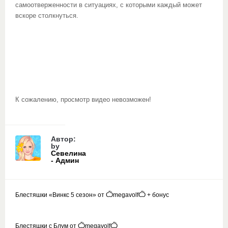
самоотверженности в ситуациях, с которыми каждый может
вскоре столкнуться.
К сожалению, просмотр видео невозможен!
Автор:
by
Севелина
- Админ
Блестяшки «Винкс 5 сезон» от ѼmegavolfѼ + бонус
Блестяшки с Блум от ѼmegavolfѼ