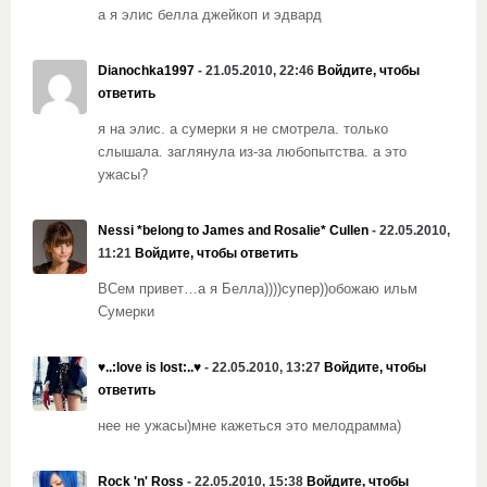
а я элис белла джейкоп и эдвард
Dianochka1997
- 21.05.2010, 22:46
Войдите, чтобы
ответить
я на элис. а сумерки я не смотрела. только
слышала. заглянула из-за любопытства. а это
ужасы?
Nessi *belong to James and Rosalie* Cullen
- 22.05.2010,
11:21
Войдите, чтобы ответить
ВСем привет…а я Белла))))супер))обожаю ильм
Сумерки
♥..:love is lost:..♥
- 22.05.2010, 13:27
Войдите, чтобы
ответить
нее не ужасы)мне кажеться это мелодрамма)
Rock 'n' Ross
- 22.05.2010, 15:38
Войдите, чтобы