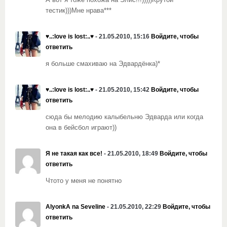
А вот я тоже похожа на Элис!!!)))))Крутой
тестик)))Мне нрава***
♥..:love is lost:..♥
- 21.05.2010, 15:16
Войдите, чтобы
ответить
я больше смахиваю на Эдвардёнка)*
♥..:love is lost:..♥
- 21.05.2010, 15:42
Войдите, чтобы
ответить
сюда бы мелодию калыбельню Эдварда или когда
она в бейсбол играют))
Я не такая как все!
- 21.05.2010, 18:49
Войдите, чтобы
ответить
Чтото у меня не понятно
AlyonkA na Seveline
- 21.05.2010, 22:29
Войдите, чтобы
ответить