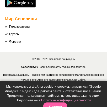
Мир Севелины
Пользователи
Группы
Форумы
© 2007 - 2026 Все права защищены
Севелина.ру
- социальная сеть только для девочек.
Все права защищены. Полное или частичное копирование материалов разрешено
только с письменного разрешения владельца Сайта.
Мы используем файлы cookie и сервисы аналитики (Google
В случае обнаружения нарушений, виновные лица могут быть привлечены к
Analytics, Яндекс) для работы сайта и статистики посещений.
ответственности в соответствии с действующим законодательством Российской
Продолжая пользоваться сайтом, ты соглашаешься с этим.
Федерации.
Подробнее — в
Политике конфиденциальности
.
Хорошо
Политика конфиденциальности
|
Согласие на обработку ПДн
|
Правила
|
Контакты