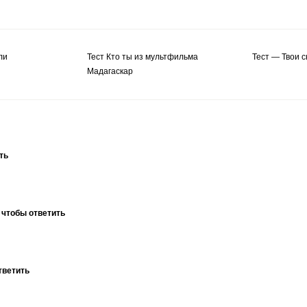
ли
Тест Кто ты из мультфильма
Тест — Твои 
Мадагаскар
ть
 чтобы ответить
тветить