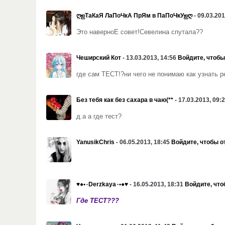
ღஐТаКаЯ ЛаПоЧкА ПрЯм в ПаПоЧкУஐღ
- 09.03.20
Это наверноЕ совет!Севелина спутала??
Чеширский Кот
- 13.03.2013, 14:56
Войдите, чтобы
где сам ТЕСТ!?
ни чего не понимаю как узнать 
Без тебя как без сахара в чаю(**
- 17.03.2013, 09:
д.а а где тест?
YanusikChris
- 06.05.2013, 18:45
Войдите, чтобы о
♥●•٠Derzkaya٠•●♥
- 16.05.2013, 18:31
Войдите, что
Где ТЕСТ???