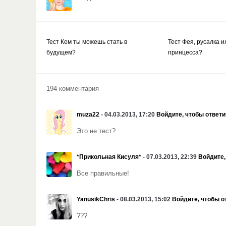
Тест Кем ты можешь стать в
Тест Фея, русалка и
будущем?
принцесса?
194 комментария
muza22
- 04.03.2013, 17:20
Войдите, чтобы ответи
Это не тест?
*Прикольная Кисуля*
- 07.03.2013, 22:39
Войдите,
Все правильные!
YanusikChris
- 08.03.2013, 15:02
Войдите, чтобы о
???