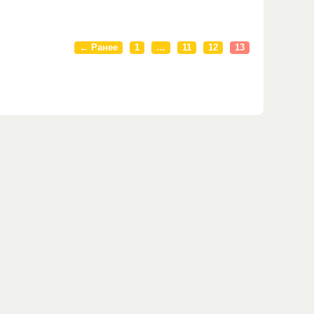
← Ранее
1
…
11
12
13