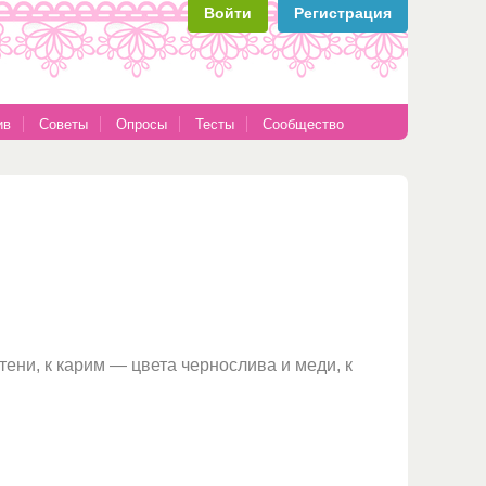
Войти
Регистрация
ив
Советы
Опросы
Тесты
Сообщество
ени, к карим — цвета чернослива и меди, к