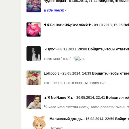
Чудо в кедах
- 01.06.2013, 11:42
Войдите, чтобы о
а где тест?
✟☠БеШаНаЯ☯рУсАлКа☠✟
- 09.10.2013, 15:05
Во
°•Пух•°
- 08.12.2013, 20:00
Войдите, чтобы ответи
тоже мне "тест"!!!
Lollipop:3
- 25.05.2014, 14:39
Войдите, чтобы отве
хоть не тест зато советы полезные…
▲✖ No Name ✖▲
- 30.05.2014, 22:41
Войдите, что
Ничего что теста нету, зато советы очень п
Малиновый дождь.
- 16.08.2014, 22:59
Войдите
Вот-вот.