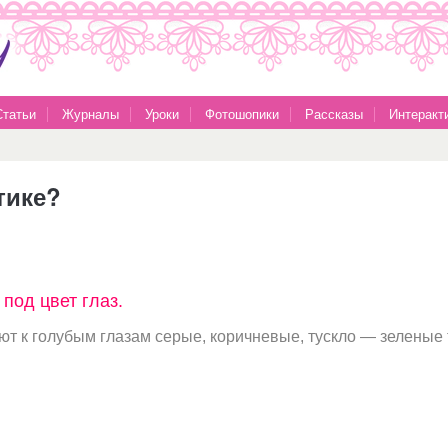
Статьи
Журналы
Уроки
Фотошопики
Рассказы
Интеракт
тике?
под цвет глаз.
т к голубым глазам серые, коричневые, тускло — зеленые т