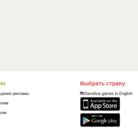
но
Выбрать страну
щение рекламы
Sevelina games in English
елям
сии