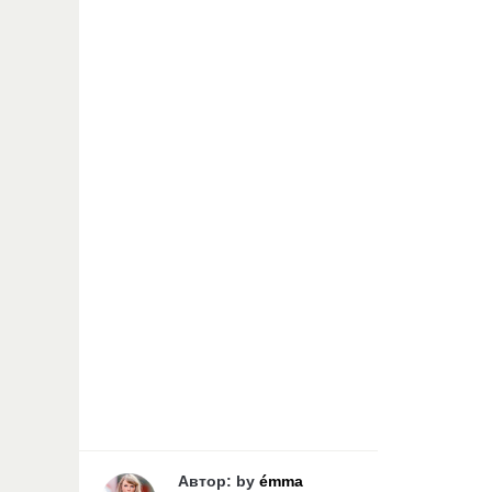
Автор: by
émma