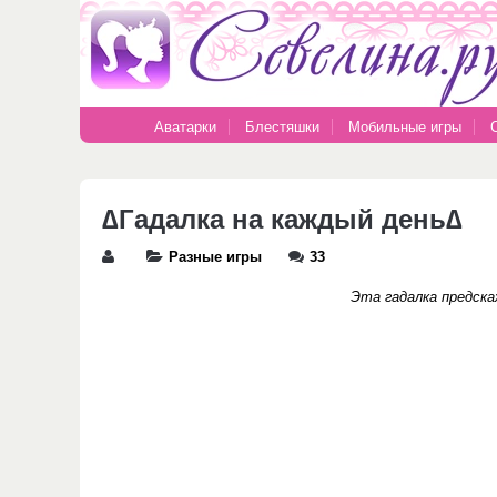
Аватарки
Блестяшки
Мобильные игры
∆Гадалка на каждый день∆
Разные игры
33
Эта гадалка предска