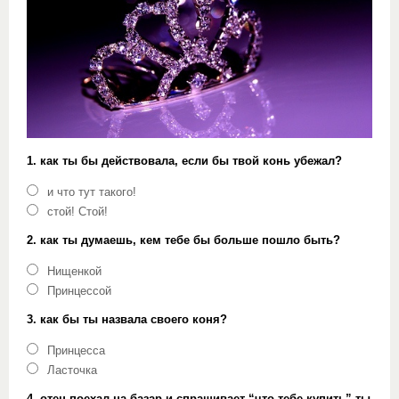
1. как ты бы действовала, если бы твой конь убежал?
и что тут такого!
стой! Стой!
2. как ты думаешь, кем тебе бы больше пошло быть?
Нищенкой
Принцессой
3. как бы ты назвала своего коня?
Принцесса
Ласточка
4. отец поехал на базар и спрашивает “что тебе купить” ты