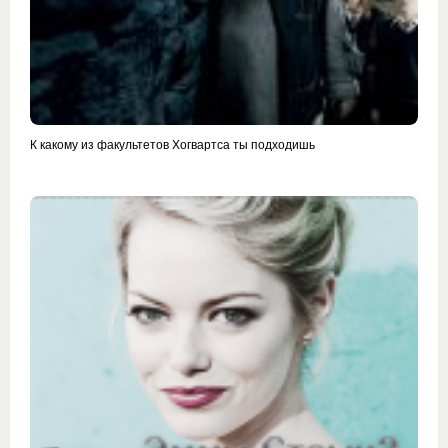
К какому из факультетов Хогвартса ты подходишь