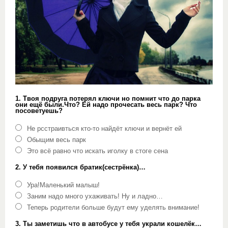
1. Твоя подруга потерял ключи но помнит что до парка
они ещё были.Что? Ей надо прочесать весь парк? Что
посоветуешь?
Не рсстраивться кто-то найдёт ключи и вернёт ей
Обыщим весь парк
Это всё равно что искать иголку в стоге сена
2. У тебя появился братик(сестрёнка)…
Ура!Маленький малыш!
Заним надо много ухаживать! Ну и ладно…
Теперь родители больше будут ему уделять внимание!
3. Ты заметишь что в автобусе у тебя украли кошелёк…