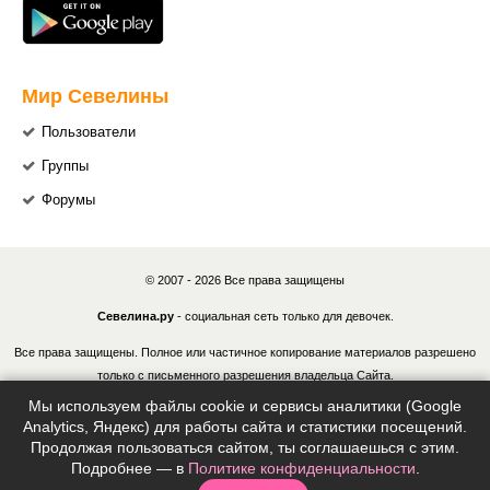
Мир Севелины
Пользователи
Группы
Форумы
© 2007 - 2026 Все права защищены
Севелина.ру
- социальная сеть только для девочек.
Все права защищены. Полное или частичное копирование материалов разрешено
только с письменного разрешения владельца Сайта.
Мы используем файлы cookie и сервисы аналитики (Google
В случае обнаружения нарушений, виновные лица могут быть привлечены к
Analytics, Яндекс) для работы сайта и статистики посещений.
ответственности в соответствии с действующим законодательством Российской
Продолжая пользоваться сайтом, ты соглашаешься с этим.
Федерации.
Подробнее — в
Политике конфиденциальности
.