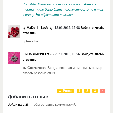
P.s. Мде. Многовато ошибок в словах. Автору
теста нужно было быть пограмотнее. Это я так,
к слову. Не обращайте внимания.
ღ_MaDe_In_LoVe_ღ
- 12.01.2015, 15:08
Войдите, чтобы
ответить
optimistka
ШиПоВнИк❤❥❥❤♡
- 25.10.2016, 08:56
Войдите, чтобы
ответить
ты Оптимистка! Всегда весёлая и смотришь на мир
сквозь розовые очки!
← Ранее
1
2
3
4
Добавить отзыв
Войди на сайт
чтобы оставить комментарий.