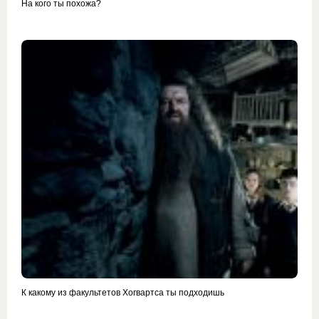
На кого ты похожа?
К какому из факультетов Хогвартса ты подходишь