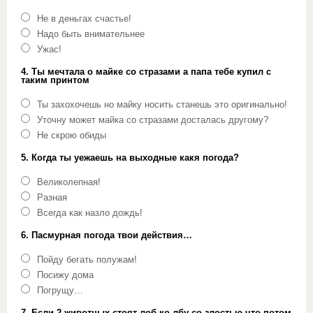
Не в деньгах счастье!
Надо быть внимательнее
Ужас!
4. Ты мечтала о майке со стразами а папа тебе купил с
таким принтом
Ты захохочешь но майку носить станешь это оригинально!
Уточну может майка со стразами досталась другому?
Не скрою обиды
5. Когда ты уежаешь на выходные какя погода?
Великолепная!
Разная
Всегда как назло дождь!
6. Пасмурная погода твои действия…
Пойду бегать полужам!
Посижу дома
Погрущу…
7. Если 2 животных стоят лоб ко лбу со злостью что потом