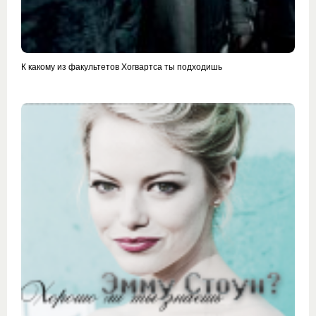
К какому из факультетов Хогвартса ты подходишь