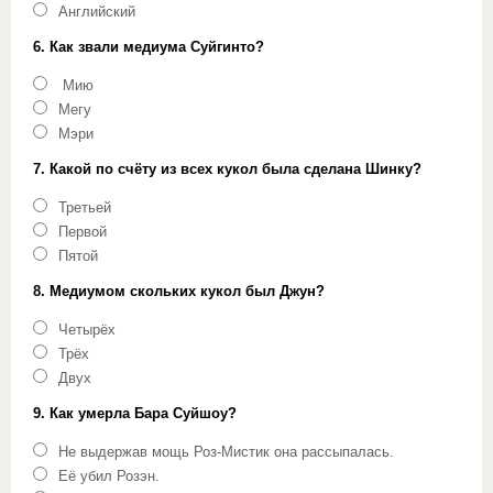
Английский
6. Как звали медиума Суйгинто?
Мию
Мегу
Мэри
7. Какой по счёту из всех кукол была сделана Шинку?
Третьей
Первой
Пятой
8. Медиумом скольких кукол был Джун?
Четырёх
Трёх
Двух
9. Как умерла Бара Суйшоу?
Не выдержав мощь Роз-Мистик она рассыпалась.
Её убил Розэн.