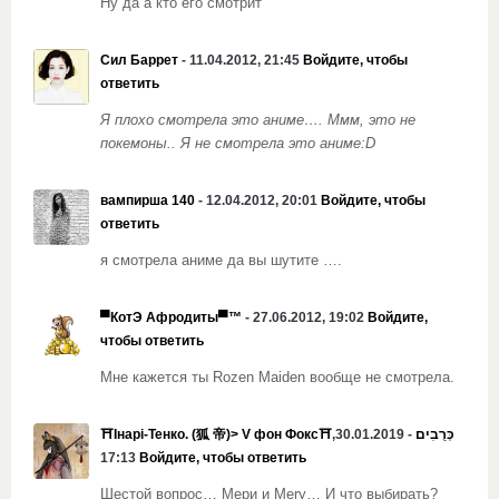
Ну да а кто его смотрит
Сил Баррет
- 11.04.2012, 21:45
Войдите, чтобы
ответить
Я плохо смотрела это аниме…. Ммм, это не
покемоны.. Я не смотрела это аниме:D
вампирша 140
- 12.04.2012, 20:01
Войдите, чтобы
ответить
я смотрела аниме да вы шутите ….
▀КотЭ Афродиты▀™
- 27.06.2012, 19:02
Войдите,
чтобы ответить
Мне кажется ты Rozen Maiden вообще не смотрела.
- 30.01.2019,
⛩Інарі-Тенко. (狐 帝)> V фон Фокс⛩כְּרֻבִים
17:13
Войдите, чтобы ответить
Шестой вопрос… Мери и Mery… И что выбирать?