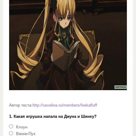
Автор теста:
http://sevelina.ru/members/feekafluff
1. Какая игрушка напала на Джуна и Шинку?
Клоун
Винни-Пух