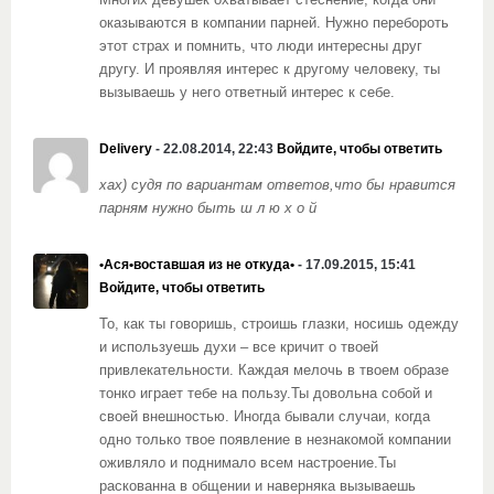
Многих девушек охватывает стеснение, когда они
оказываются в компании парней. Нужно перебороть
этот страх и помнить, что люди интересны друг
другу. И проявляя интерес к другому человеку, ты
вызываешь у него ответный интерес к себе.
Delivery
- 22.08.2014, 22:43
Войдите, чтобы ответить
хах) судя по вариантам ответов,что бы нравится
парням нужно быть ш л ю х о й
•Ася•воставшая из не откуда•
- 17.09.2015, 15:41
Войдите, чтобы ответить
То, как ты говоришь, строишь глазки, носишь одежду
и используешь духи – все кричит о твоей
привлекательности. Каждая мелочь в твоем образе
тонко играет тебе на пользу.Ты довольна собой и
своей внешностью. Иногда бывали случаи, когда
одно только твое появление в незнакомой компании
оживляло и поднимало всем настроение.Ты
раскованна в общении и наверняка вызываешь