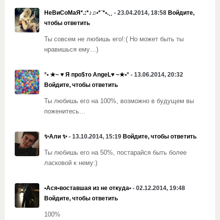
НеВиСоМаЯ*.:*♪♫•*¨*•.¸¸
- 23.04.2014, 18:58
Войдите,
чтобы ответить
Ты совсем не любишь его!:( Но может быть ты
нравишься ему…)
°• ★~ ♥ Я про$то AngeL♥ ~★•°
- 13.06.2014, 20:32
Войдите, чтобы ответить
Ты любишь его на 100%, возможно в будущем вы
поженитесь…
✨Али ✨
- 13.10.2014, 15:19
Войдите, чтобы ответить
Ты любишь его на 50%, постарайся быть более
ласковой к нему:)
•Ася•воставшая из не откуда•
- 02.12.2014, 19:48
Войдите, чтобы ответить
100%