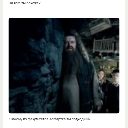
На кого ты похожа?
К какому из факультетов Хогвартса ты подходишь