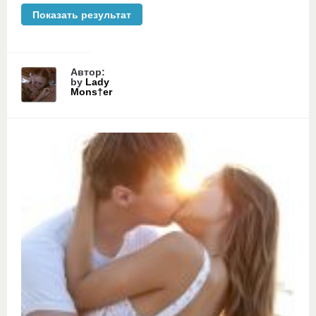
Автор:
by
Lady
Mons†er