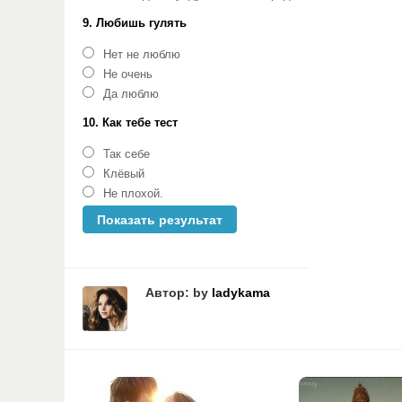
9. Любишь гулять
Нет не люблю
Не очень
Да люблю
10. Как тебе тест
Так себе
Клёвый
Не плохой.
Автор: by
ladykama