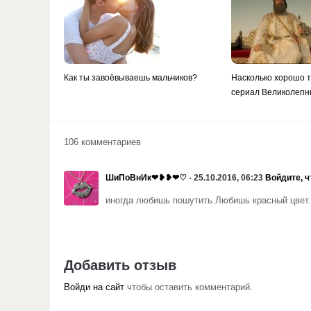
Как ты завоёвываешь мальчиков?
Насколько хорошо 
сериал Великолепн
106 комментариев
ШиПоВнИк❤❥❥❤♡
- 25.10.2016, 06:23
Войдите, ч
иногда любишь пошутить.Любишь красный цвет.
Добавить отзыв
Войди на сайт
чтобы оставить комментарий.