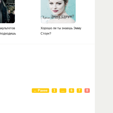
акультетов
Хорошо ли ты знаешь Эмму
 подходишь
Стоун?
← Ранее
1
…
6
7
8