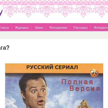
Статьи
Журналы
Уроки
Фотошопики
Рассказы
Интеракт
ага?