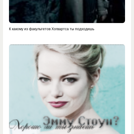
К какому из факультетов Хогвартса ты подходишь