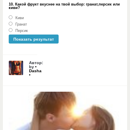
10. Какой фрукт вкуснее на твой выбор: гранат,персик или
киви?
Киви
Гранат
Персик
Автор:
by
•
Dasha
•