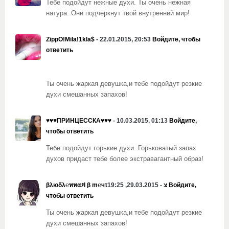
Тебе подойдут нежные духи. Ты очень нежная
натура. Они подчеркнут твой внутренний мир!
ZippO!Mila!1kla$
- 22.01.2015, 20:53
Войдите, чтобы
ответить
Ты очень жаркая девушка,и тебе подойдут резкие
духи смешанных запахов!
♥♥♥ПРИНЦЕССКА♥♥♥
- 10.03.2015, 01:13
Войдите,
чтобы ответить
Тебе подойдут горькие духи. Горьковатый запах
духов придаст тебе более экстравагантный образ!
βλюδλ℮ททα۶l β m℮чτצ
- 29.03.2015, 19:25
Войдите,
чтобы ответить
Ты очень жаркая девушка,и тебе подойдут резкие
духи смешанных запахов!