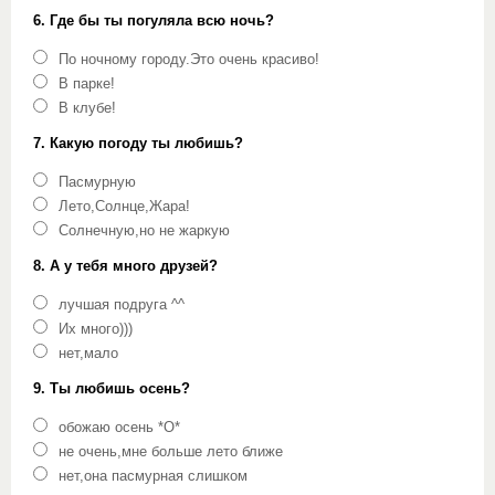
6. Где бы ты погуляла всю ночь?
По ночному городу.Это очень красиво!
В парке!
В клубе!
7. Какую погоду ты любишь?
Пасмурную
Лето,Солнце,Жара!
Солнечную,но не жаркую
8. А у тебя много друзей?
лучшая подруга ^^
Их много)))
нет,мало
9. Ты любишь осень?
обожаю осень *О*
не очень,мне больше лето ближе
нет,она пасмурная слишком