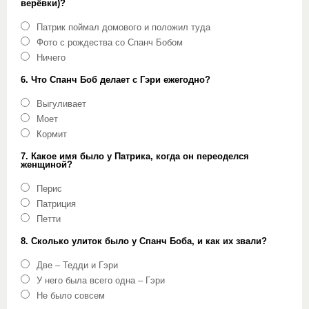
верёвки)?
Патрик поймал домового и положил туда
Фото с рождества со Спанч Бобом
Ничего
6. Что Спанч Боб делает с Гэри ежегодно?
Выгуливает
Моет
Кормит
7. Какое имя было у Патрика, когда он переоделся
женщиной?
Перис
Патриция
Петти
8. Сколько улиток было у Спанч Боба, и как их звали?
Две – Тедди и Гэри
У него была всего одна – Гэри
Не было совсем