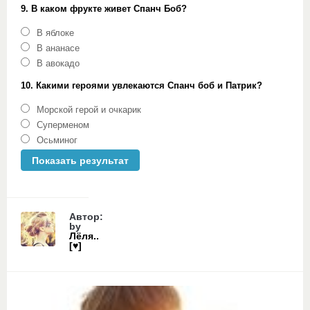
9. В каком фрукте живет Спанч Боб?
В яблоке
В ананасе
В авокадо
10. Какими героями увлекаются Спанч боб и Патрик?
Морской герой и очкарик
Суперменом
Осьминог
Автор:
by
Лёля..
[♥]