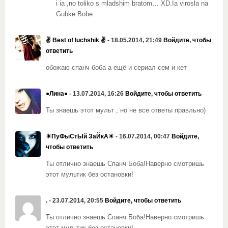
i ia ,no toliko s mladshim bratom… XD.Ia virosla na
Gubke Bobe
✌ Best of luchshik ✌
- 18.05.2014, 21:49
Войдите, чтобы
ответить
обожаю спанч боба а ещё и сериал сем и кет
●Лина●
- 13.07.2014, 16:26
Войдите, чтобы ответить
Ты знаешь этот мульт , но не все ответы правльно)
☀ПуФыСтЫй ЗаЙкА☀
- 16.07.2014, 00:47
Войдите,
чтобы ответить
Ты отлично знаешь Спанч Боба!Наверно смотришь
этот мультик без остановки!
.
- 23.07.2014, 20:55
Войдите, чтобы ответить
Ты отлично знаешь Спанч Боба!Наверно смотришь