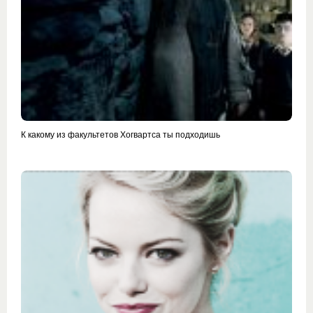
К какому из факультетов Хогвартса ты подходишь