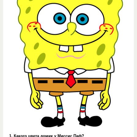
1. Какого цвета домик у Миссис Паф?