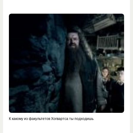
К какому из факультетов Хогвартса ты подходишь