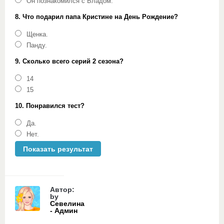
Он познакомился с Владом.
8. Что подарил папа Кристине на День Рождение?
Щенка.
Панду.
9. Сколько всего серий 2 сезона?
14
15
10. Понравился тест?
Да.
Нет.
Автор:
by
Севелина
- Админ