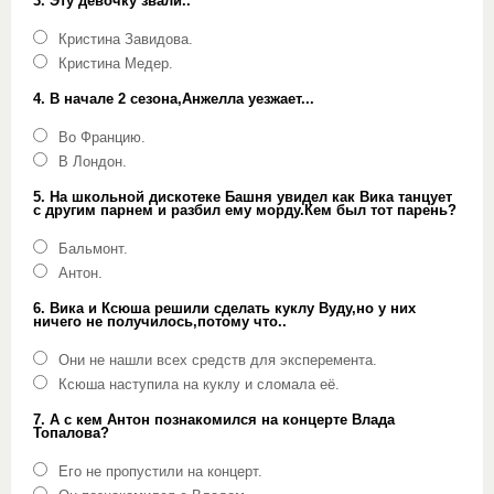
3. Эту девочку звали..
Кристина Завидова.
Кристина Медер.
4. В начале 2 сезона,Анжелла уезжает...
Во Францию.
В Лондон.
5. На школьной дискотеке Башня увидел как Вика танцует
с другим парнем и разбил ему морду.Кем был тот парень?
Бальмонт.
Антон.
6. Вика и Ксюша решили сделать куклу Вуду,но у них
ничего не получилось,потому что..
Они не нашли всех средств для эксперемента.
Ксюша наступила на куклу и сломала её.
7. А с кем Антон познакомился на концерте Влада
Топалова?
Его не пропустили на концерт.