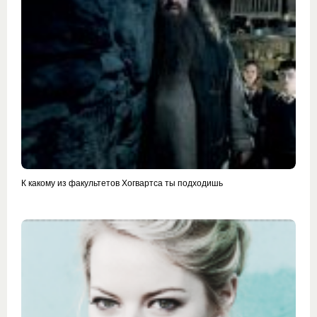
К какому из факультетов Хогвартса ты подходишь