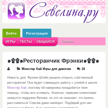
Войти
Регистрация
Советы
ИГРЫ
ТЕСТЫ
ОБЩАЙСЯ
Аватарки
Рассказы
๑۩۩๑Ресторанчик Фрэнки๑۩۩๑
Монстер Хай Игры для девочек
18
Новость дня: Фрэнки Штейн решила открыть собственный
ресторанчик! Она будет совмещать работу с учебой в школе
Монстер Хай,
поэтому ей наверняка понадобится твоя
помощь, чтобы все успевать. Конечно, первыми клиентками
окажутся подружки Фрэнки, но это не означает, что можно
расслабиться! Совсем даже наоборот. Подбирай для них