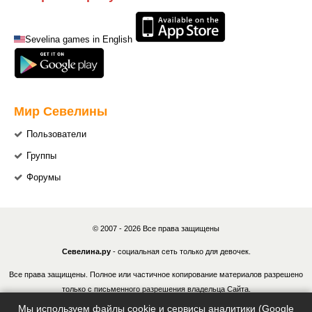
Sevelina games in English
Мир Севелины
Пользователи
Группы
Форумы
© 2007 - 2026 Все права защищены
Севелина.ру
- социальная сеть только для девочек.
Все права защищены. Полное или частичное копирование материалов разрешено
только с письменного разрешения владельца Сайта.
Мы используем файлы cookie и сервисы аналитики (Google
В случае обнаружения нарушений, виновные лица могут быть привлечены к