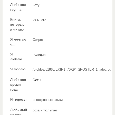
Любимая
нету
группа
Книги,
их много
которые
я читаю
Я мечтаю
Секрет
о...
Я
полиции
люблю...
Я люблю
/profiles/51865/EKIP1_70X94_2POSTER_1_adet.jpg
Любимое
Осень
время
года
Интересы
иностранные языки
Любимый
роза и тюльпан