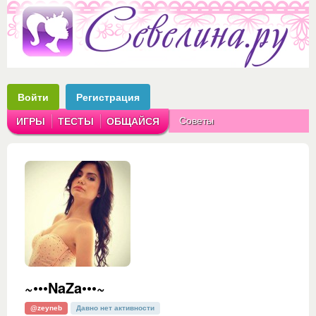
Войти
Регистрация
Советы
ИГРЫ
ТЕСТЫ
ОБЩАЙСЯ
Аватарки
Рассказы
~•••NaZa•••~
@zeyneb
Давно нет активности