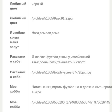
Любимый
чёрный
цвет
Любимый
/profiles/51865/9aec91f2.jpg
цвет
Я люблю
Наза,земоли,зема
когда
меня
зовут
Расскажи
Я люблю футбол,тишину,италйанский
о себе
язык,осень,петь,танцевать и спорт
Расскажи
/profiles/51865/totally-spies-37-720px.jpg
о себе
Мое
Читать книги,играть футбол но я должна быть врат
хобби
в игре
Мое
/profiles/51865/555100_179468865535747_975016445_
хобби