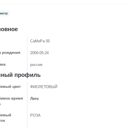
мотр
новное
СаМиРа 05
а рождения
2000-05-24
ана
россия
лный профиль
имый цвет
ФИОЛЕТОВЫЙ
имое время
Лето
а
бимый
РОЗА
ток