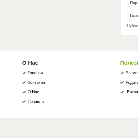
Пар
Гор
Публи
О Нас
Полез
Главная
Разме
Контакты
Родит
О Нас
Вакан
Правила