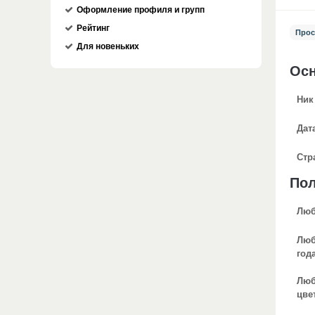
Оформление профиля и групп
Рейтинг
Прос
Для новеньких
Ос
Ник
Дат
Стр
По
Люб
Люб
год
Лю
цве