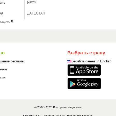
ень
НЕТУ
од
ДАГЕСТАН
кации:
0
но
Выбрать страну
щение рекламы
Sevelina games in English
елям
сии
© 2007 - 2026 Все права защищены
Севелина.ру
- социальная сеть только для девочек.