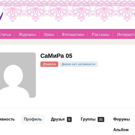
Статьи
Журналы
Уроки
Фотошопики
Рассказы
Интеракт
СаМиРа 05
@zamira
Давно нет активности
ивность
Профиль
Друзья
Группы
Форумы
0
31
Альбом