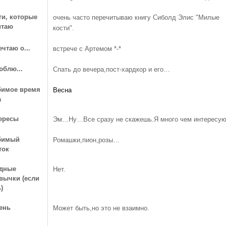
ги, которые
очень часто перечитываю книгу Сиболд Элис "Милые
итаю
кости".
ечтаю о...
встрече с Артемом *-*
юблю...
Спать до вечера,пост-хардкор и его…
имое время
Весна
а
ересы
Эм…Ну…Все сразу не скажешь.Я много чем интересую
бимый
Ромашки,пион,розы…
ток
дные
Нет.
вычки (если
)
ень
Может быть,но это не взаимно.