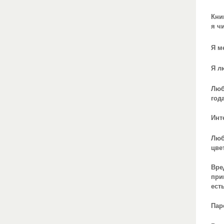
Кни
я ч
Я м
Я л
Люб
год
Инт
Лю
цве
Вре
при
есть
Пар