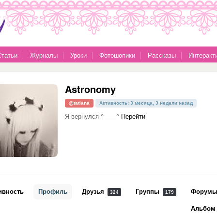
Статьи
Журналы
Уроки
Фотошопики
Рассказы
Интеракт
Astronomy
@tatiana
Активность: 3 месяца, 3 недели назад
Я вернулся ^——^
Перейти
ивность
Профиль
Друзья
Группы
Форум
324
179
Альбом