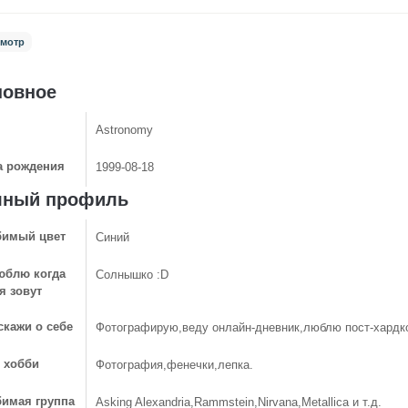
мотр
новное
Astronomy
а рождения
1999-08-18
лный профиль
имый цвет
Синий
юблю когда
Солнышко :D
я зовут
скажи о себе
Фотографирую,веду онлайн-дневник,люблю пост-хардк
 хобби
Фотография,фенечки,лепка.
имая группа
Asking Alexandria,Rammstein,Nirvana,Metallica и т.д.