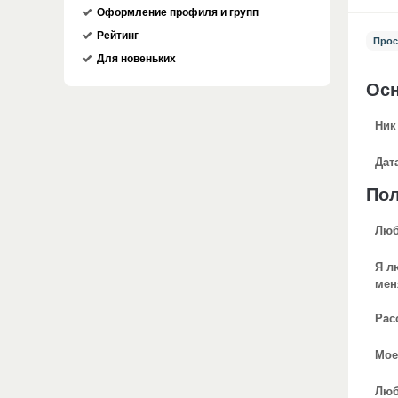
Оформление профиля и групп
Рейтинг
Прос
Для новеньких
Ос
Ник
Дат
По
Люб
Я л
мен
Рас
Мое
Люб