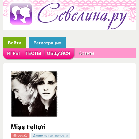
Войти
Регистрация
Советы
ИГРЫ
ТЕСТЫ
ОБЩАЙСЯ
Аватарки
Рассказы
Mîşş ₣ęltợń
@rovda1
Давно нет активности