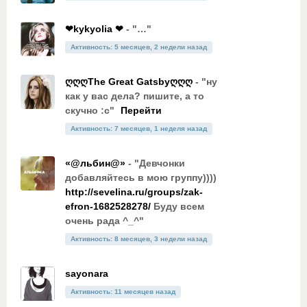
❤kykyolia ❤
- "…"
Активность: 5 месяцев, 2 недели назад
ღღღThe Great Gatsbyღღღ
- "ну
как у вас дела? пишите, а то
скучно :с"
Перейти
Активность: 7 месяцев, 1 неделя назад
«@льбин@»
- "Девчонки
добавляйтесь в мою группу))))
http://sevelina.ru/groups/zak-
efron-1682528278/
Буду всем
очень рада ^_^"
Активность: 8 месяцев, 3 недели назад
sayonara
Активность: 11 месяцев назад