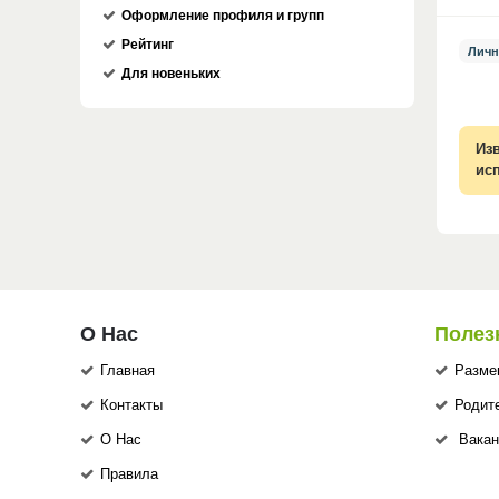
Оформление профиля и групп
Рейтинг
Личн
Для новеньких
Из
ис
О Нас
Полез
Главная
Разме
Контакты
Родит
О Нас
Вакан
Правила