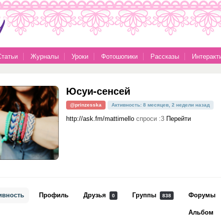
Статьи
Журналы
Уроки
Фотошопики
Рассказы
Интеракт
Юсуи-сенсей
@prinzesska
Активность: 8 месяцев, 2 недели назад
http://ask.fm/mattimello
спроси :3
Перейти
ивность
Профиль
Друзья
Группы
Форумы
0
838
Альбом