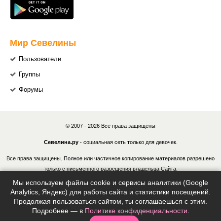
Мир Севелины
Пользователи
Группы
Форумы
© 2007 - 2026 Все права защищены
Севелина.ру
- социальная сеть только для девочек.
Все права защищены. Полное или частичное копирование материалов разрешено
только с письменного разрешения владельца Сайта.
Мы используем файлы cookie и сервисы аналитики (Google
В случае обнаружения нарушений, виновные лица могут быть привлечены к
Analytics, Яндекс) для работы сайта и статистики посещений.
ответственности в соответствии с действующим законодательством Российской
Продолжая пользоваться сайтом, ты соглашаешься с этим.
Федерации.
Подробнее — в
Политике конфиденциальности
.