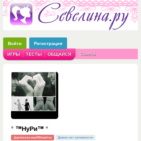
Войти
Регистрация
Советы
ИГРЫ
ТЕСТЫ
ОБЩАЙСЯ
Аватарки
Рассказы
° ™НуРи™ °
@princess-nuri00mail-ru
Давно нет активности