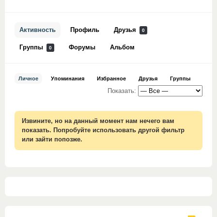
Активность
Профиль
Друзья
0
Группы
Форумы
Альбом
0
Личное
Упоминания
Избранное
Друзья
Группы
Показать:
Извините, но на данный момент нам нечего вам
показать. Попробуйте использовать другой фильтр
или зайти попозже.