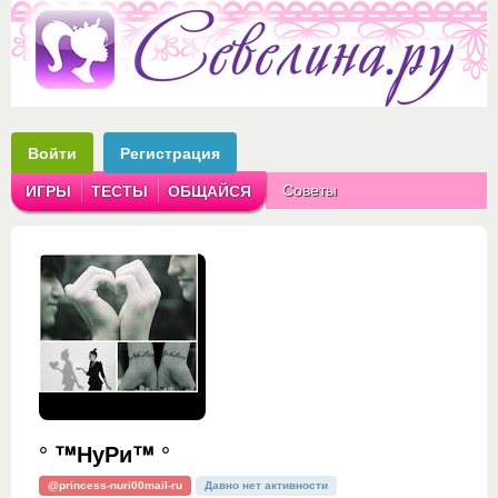
Войти
Регистрация
Советы
ИГРЫ
ТЕСТЫ
ОБЩАЙСЯ
Аватарки
Рассказы
° ™НуРи™ °
@princess-nuri00mail-ru
Давно нет активности