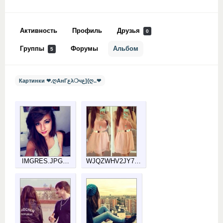
Активность
Профиль
Друзья
0
Группы
Форумы
Альбом
5
Картинки ❤.ღАнГﻉλ❍чﻉ]{ღ..❤
IMGRES.JPG…
WJQZWHV2JY7…