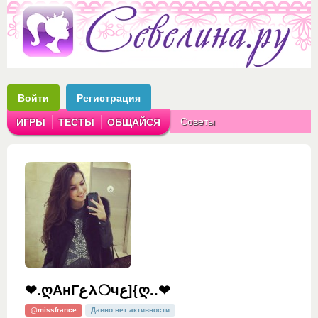
Войти
Регистрация
Советы
ИГРЫ
ТЕСТЫ
ОБЩАЙСЯ
Аватарки
Рассказы
❤.ღАнГﻉλ❍чﻉ]{ღ..❤
@missfrance
Давно нет активности