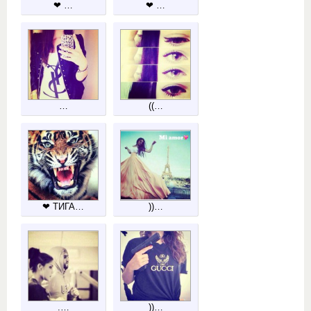
❤ …
❤ …
…
((…
❤ ТИГА…
))…
.…
))…