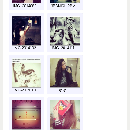
IMG_2014082…
JBBNI6H-2PM…
IMG-2014102…
IMG_2014111…
IMG-2014110…
Ღ Ღ …