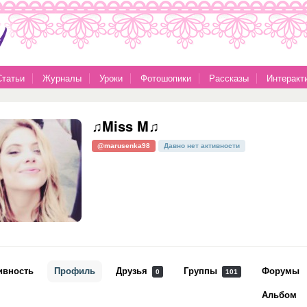
Статьи
Журналы
Уроки
Фотошопики
Рассказы
Интеракт
♫Miss M♫
@marusenka98
Давно нет активности
ивность
Профиль
Друзья
Группы
Форумы
0
101
Альбом