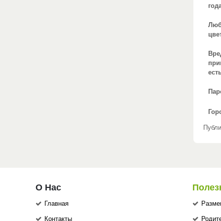
год
Лю
цве
Вре
при
есть
Пар
Гор
Публи
О Нас
Полез
Главная
Разме
Контакты
Родит