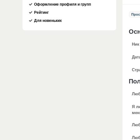
Оформление профиля и групп
Рейтинг
Прос
Для новеньких
Ос
Ник
Дат
Стр
По
Люб
Я л
мен
Люб
Люб