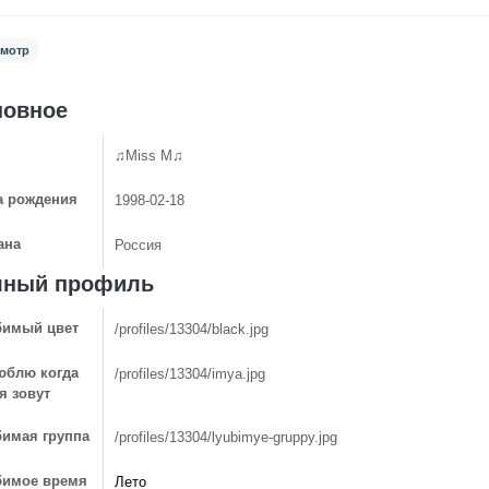
мотр
новное
♫Miss M♫
а рождения
1998-02-18
ана
Россия
лный профиль
имый цвет
/profiles/13304/black.jpg
юблю когда
/profiles/13304/imya.jpg
я зовут
имая группа
/profiles/13304/lyubimye-gruppy.jpg
имое время
Лето