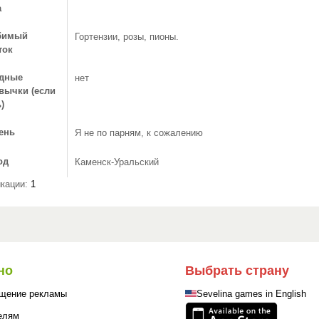
а
бимый
Гортензии, розы, пионы.
ток
дные
нет
вычки (если
)
ень
Я не по парням, к сожалению
од
Каменск-Уральский
кации:
1
но
Выбрать страну
щение рекламы
Sevelina games in English
елям