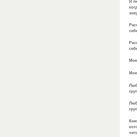
Я л
ког
зов
Рас
себ
Рас
себ
Мое
Мое
Лю
гру
Лю
гру
Кни
кот
чит