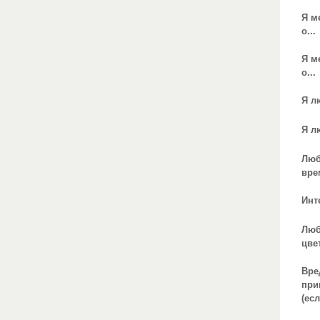
Я м
о...
Я м
о...
Я л
Я л
Лю
вре
Инт
Лю
цве
Вре
при
(есл