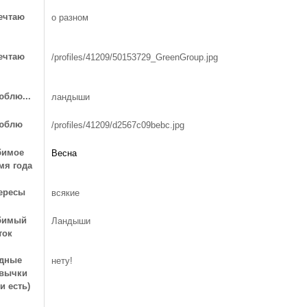
ечтаю
о разном
ечтаю
/profiles/41209/50153729_GreenGroup.jpg
юблю...
ландыши
юблю
/profiles/41209/d2567c09bebc.jpg
бимое
Весна
мя года
ересы
всякие
бимый
Ландыши
ток
дные
нету!
вычки
и есть)