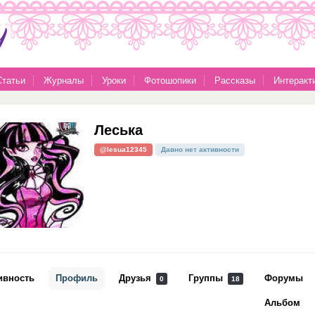
Статьи
Журналы
Уроки
Фотошопики
Рассказы
Интеракт
Леська
@lesua12345
Давно нет активности
ивность
Профиль
Друзья
Группы
Форумы
0
18
Альбом