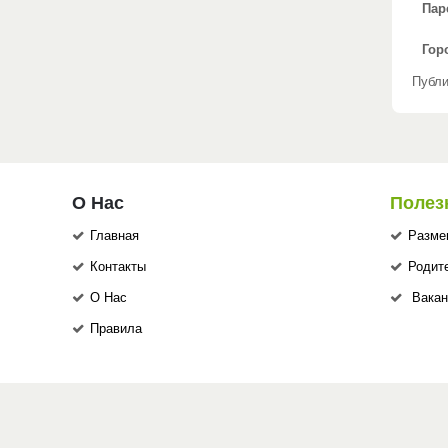
Пар
Гор
Публи
О Нас
Полез
Главная
Разме
Контакты
Родит
О Нас
Вакан
Правила