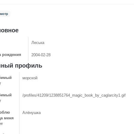
мотр
новное
Леська
а рождения
2004-02-28
лный профиль
бимый
морской
т
бимый
/profiles/41209/1238851764_magic_book_by_caglarcity1.gif
т
юблю
Алёнушка
да меня
ут