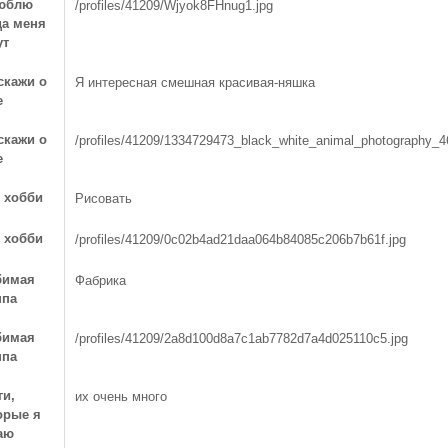
юблю
/profiles/41209/Wjyok8FHnug1.jpg
да меня
ут
скажи о
Я интересная смешная красивая-няшка
е
скажи о
/profiles/41209/1334729473_black_white_animal_photography_4
е
 хобби
Рисовать
 хобби
/profiles/41209/0c02b4ad21daa064b84085c206b7b61f.jpg
бимая
Фабрика
ппа
бимая
/profiles/41209/2a8d100d8a7c1ab7782d7a4d025110c5.jpg
ппа
ги,
их очень много
орые я
аю