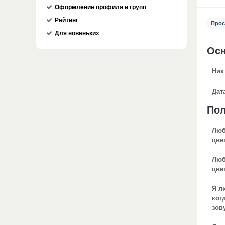
Оформление профиля и групп
Рейтинг
Прос
Для новеньких
Ос
Ник
Дат
По
Лю
цве
Лю
цве
Я л
ког
зов