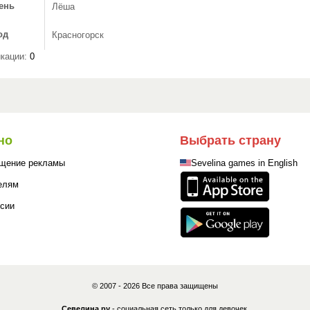
ень
Лёша
од
Красногорск
кации:
0
но
Выбрать страну
щение рекламы
Sevelina games in English
елям
сии
© 2007 - 2026 Все права защищены
Севелина.ру
- социальная сеть только для девочек.