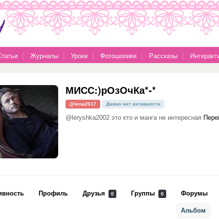
Статьи
Журналы
Уроки
Фотошопики
Рассказы
Интеракт
МИСС:)рОзОчКа*-*
@lena2017
Давно нет активности
@leryshka2002 это кто и манга не интересная
Пере
ивность
Профиль
Друзья
Группы
Форумы
0
0
Альбом