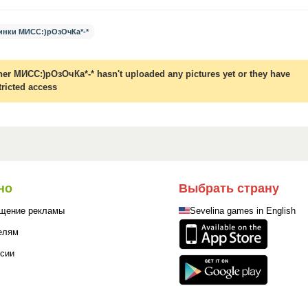
инки МИСС:)рОзОчКа*-*
her МИСС:)рОзОчКа*-* hasn't uploaded any pictures yet or they have
tricted access
но
Выбрать страну
щение рекламы
Sevelina games in English
елям
сии