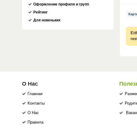
Оформление профиля и групп
Рейтинг
Карт
Для новеньких
Eit
res
О Нас
Полез
Главная
Разме
Контакты
Родит
О Нас
Вакан
Правила