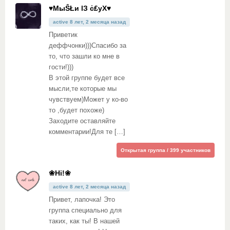
♥МыŜŁи lЗ ċ₤уХ♥
active 8 лет, 2 месяца назад
Приветик
деффчонки)))Спасибо за
то, что зашли ко мне в
гости!)))
В этой группе будет все
мысли,те которые мы
чувствуем)Может у ко-во
то ,будет похоже)
Заходите оставляйте
комментарии!Для те […]
Открытая группа / 399 участников
❀Hi!❀
active 8 лет, 2 месяца назад
Привет, лапочка! Это
группа специально для
таких, как ты! В нашей