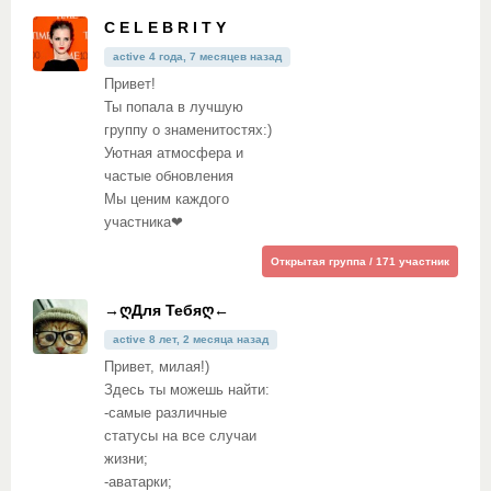
C E L E B R I T Y
active 4 года, 7 месяцев назад
Привет!
Ты попала в лучшую
группу о знаменитостях:)
Уютная атмосфера и
частые обновления
Мы ценим каждого
участника❤
Открытая группа / 171 участник
→ღДля Тебяღ←
active 8 лет, 2 месяца назад
Привет, милая!)
Здесь ты можешь найти:
-самые различные
статусы на все случаи
жизни;
-аватарки;