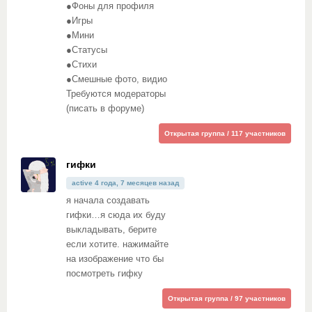
●Фоны для профиля
●Игры
●Мини
●Статусы
●Стихи
●Смешные фото, видио
Требуются модераторы
(писать в форуме)
Открытая группа / 117 участников
гифки
active 4 года, 7 месяцев назад
я начала создавать
гифки…я сюда их буду
выкладывать, берите
если хотите. нажимайте
на изображение что бы
посмотреть гифку
Открытая группа / 97 участников