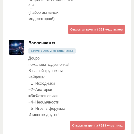
Вступай, не пожалеешь!
^_^
(Набор активных
модераторов!)
Открытая группа / 328 участников
Вселенная ∞
active 8 лет, 2 месяца назад
Добро
пожаловать,девчонка!
В нашей группе ты
найдешь:
=1=Исходники
=2=Аватарки
=3=Фотошопики
=4=Необычности
=5=Игры в форумах
И многое другое!
Открытая группа / 263 участника