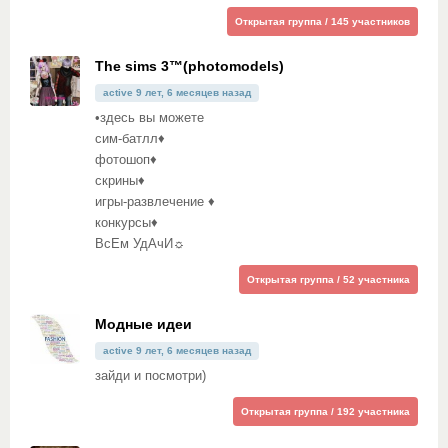
Открытая группа / 145 участников
The sims 3™(photomodels)
active 9 лет, 6 месяцев назад
•здесь вы можете
сим-батлл♦
фотошоп♦
скрины♦
игры-развлечение ♦
конкурсы♦
ВсЕм УдАчИ☼
Открытая группа / 52 участника
Модные идеи
active 9 лет, 6 месяцев назад
зайди и посмотри)
Открытая группа / 192 участника