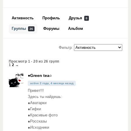
Активность
Профиль
Друзья
0
Группы
Форумы
Альбом
26
Фильтр:
Просмотр 1 - 20 из 26 групп
1
2
→
●Green tea○
active 2 года, 4 месяца назад
Привет!!!
Здесь ты найдешь:
●Аватарки
●Гифки
●Красивые фото
●Россказы
●Исходники