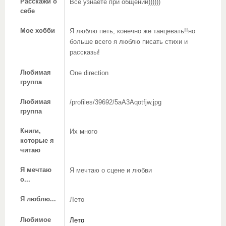
Расскажи о
Всё узнаете при общении))))))
себе
Мое хобби
Я люблю петь, конечно же танцевать!!но
больше всего я люблю писать стихи и
рассказы!
Любимая
One direction
группа
Любимая
/profiles/39692/5aA3Aqotfjw.jpg
группа
Книги,
Их много
которые я
читаю
Я мечтаю
Я мечтаю о сцене и любви
о...
Я люблю...
Лето
Любимое
Лето