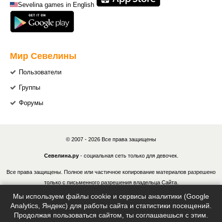
Sevelina games in English
Мир Севелины
Пользователи
Группы
Форумы
© 2007 - 2026 Все права защищены
Севелина.ру
- социальная сеть только для девочек.
Все права защищены. Полное или частичное копирование материалов разрешено
только с письменного разрешения владельца Сайта.
Мы используем файлы cookie и сервисы аналитики (Google
В случае обнаружения нарушений, виновные лица могут быть привлечены к
Analytics, Яндекс) для работы сайта и статистики посещений.
ответственности в соответствии с действующим законодательством Российской
Продолжая пользоваться сайтом, ты соглашаешься с этим.
Федерации.