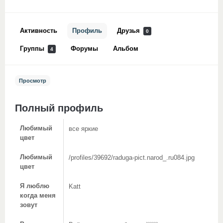
Активность
Профиль
Друзья
0
Группы
Форумы
Альбом
4
Просмотр
Полный профиль
Любимый
все яркие
цвет
Любимый
/profiles/39692/raduga-pict.narod_.ru084.jpg
цвет
Я люблю
Katt
когда меня
зовут