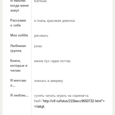
Я люблю
Катюша
когда меня
зовут
Расскажи
я очень красивая девочка
о себе
Мое хобби
рисовать
Любимая
jonas
группа
Книги,
винни пух гарри поттер
которые я
читаю
Я мечтаю
поехать в америку
о...
Я люблю...
гулять читать играть на скрипке<a
href="
http://vfl.ru/fotos/215becc9650732.html">
</a&gt
;