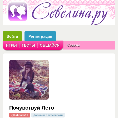
Войти
Регистрация
Советы
ИГРЫ
ТЕСТЫ
ОБЩАЙСЯ
Аватарки
Рассказы
Почувствуй Лето
@kationok16
Давно нет активности