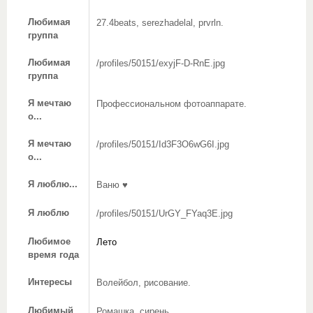
Любимая
27.4beats, serezhadelal, prvrln.
группа
Любимая
/profiles/50151/exyjF-D-RnE.jpg
группа
Я мечтаю
Профессиональном фотоаппарате.
о...
Я мечтаю
/profiles/50151/Id3F3O6wG6I.jpg
о...
Я люблю...
Ваню ♥
Я люблю
/profiles/50151/UrGY_FYaq3E.jpg
Любимое
Лето
время года
Интересы
Волейбол, рисование.
Любимый
Ромашка, сирень.