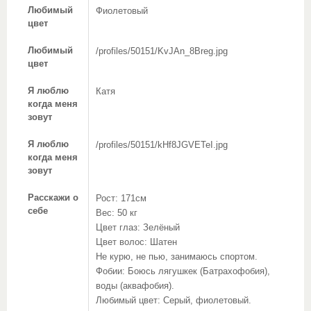
Любимый
Фиолетовый
цвет
Любимый
/profiles/50151/KvJAn_8Breg.jpg
цвет
Я люблю
Катя
когда меня
зовут
Я люблю
/profiles/50151/kHf8JGVETeI.jpg
когда меня
зовут
Расскажи о
Рост: 171см
себе
Вес: 50 кг
Цвет глаз: Зелёный
Цвет волос: Шатен
Не курю, не пью, занимаюсь спортом.
Фобии: Боюсь лягушкек (Батрахофобия),
воды (аквафобия).
Любимый цвет: Серый, фиолетовый.