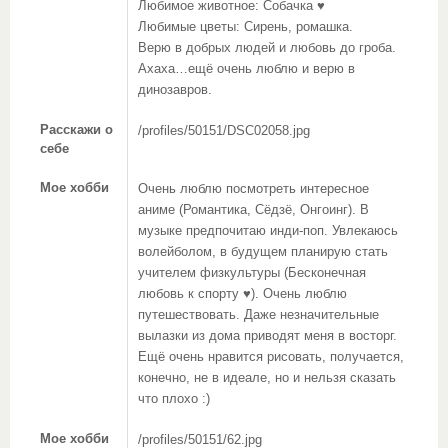
Любимое животное: Собачка ♥
Любимые цветы: Сирень, ромашка.
Верю в добрых людей и любовь до гроба.
Ахаха…ещё очень люблю и верю в
динозавров.
Расскажи о
/profiles/50151/DSC02058.jpg
себе
Мое хобби
Очень люблю посмотреть интересное
аниме (Романтика, Сёдзё, Онгоинг). В
музыке предпочитаю инди-поп. Увлекаюсь
волейболом, в будущем планирую стать
учителем физкультуры (Бесконечная
любовь к спорту ♥). Очень люблю
путешествовать. Даже незначительные
вылазки из дома приводят меня в восторг.
Ещё очень нравится рисовать, получается,
конечно, не в идеале, но и нельзя сказать
что плохо :)
Мое хобби
/profiles/50151/62.jpg