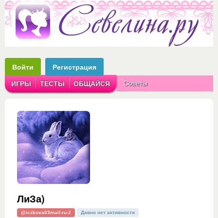
Войти
Регистрация
Советы
ИГРЫ
ТЕСТЫ
ОБЩАЙСЯ
Аватарки
Рассказы
ЛиЗа)
@iczkova03mail-ru-2
Давно нет активности