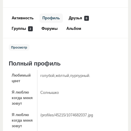
Активность
Профиль
Друзья
0
Группы
Форумы
Альбом
2
Просмотр
Полный профиль
Любимый
голубой,жёлтый,пурпурный.
цвет
Я люблю
Солнышко
когда меня
зовут
Я люблю
/profiles/45215/1074682037.jpg
когда меня
зовут