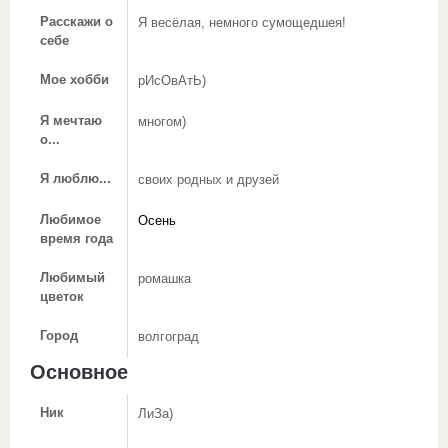
Расскажи о
Я весёлая, немного сумощедшея!
себе
Мое хобби
рИсОвАтЬ)
Я мечтаю
многом)
о...
Я люблю...
своих родных и друзей
Любимое
Осень
время года
Любимый
ромашка
цветок
Город
волгоград
Основное
Ник
ЛиЗа)