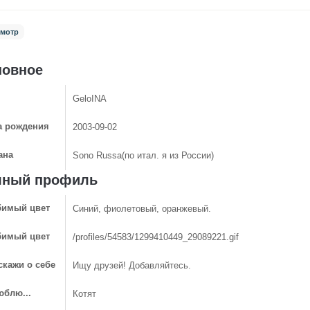
мотр
новное
GeloINA
а рождения
2003-09-02
ана
Sono Russa(по итал. я из России)
лный профиль
имый цвет
Синий, фиолетовый, оранжевый.
имый цвет
/profiles/54583/1299410449_29089221.gif
скажи о себе
Ищу друзей! Добавляйтесь.
юблю...
Котят