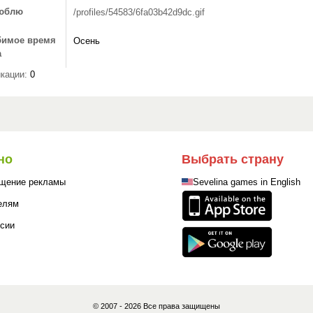
юблю
/profiles/54583/6fa03b42d9dc.gif
имое время
Осень
а
кации:
0
но
Выбрать страну
щение рекламы
Sevelina games in English
елям
сии
© 2007 - 2026 Все права защищены