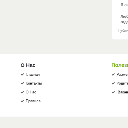
Я л
Люб
год
Публи
О Нас
Полез
Главная
Разме
Контакты
Родит
О Нас
Вакан
Правила