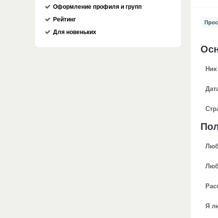
Оформление профиля и групп
Рейтинг
Прос
Для новеньких
Ос
Ник
Дат
Стр
По
Люб
Люб
Рас
Я л