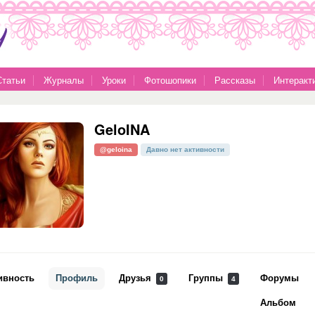
Статьи
Журналы
Уроки
Фотошопики
Рассказы
Интеракт
GeloINA
@geloina
Давно нет активности
ивность
Профиль
Друзья
Группы
Форумы
0
4
Альбом