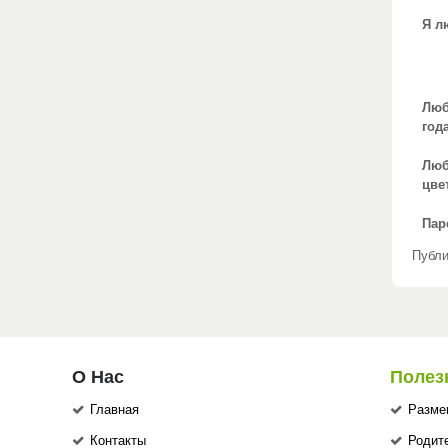
Я л
Люб
год
Лю
цве
Пар
Публи
О Нас
Полез
Главная
Разме
Контакты
Родит