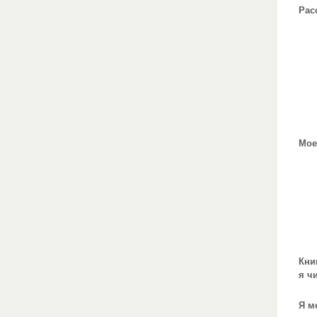
Рас
Мое
Кни
я ч
Я м