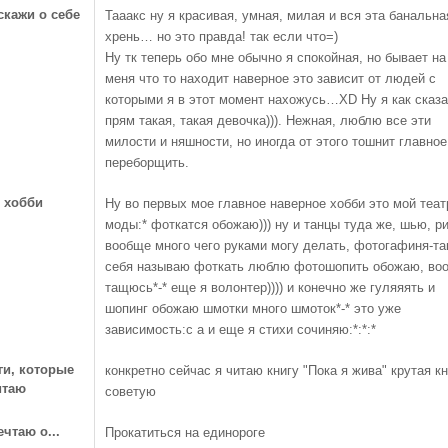
скажи о себе
Тааакс ну я красивая, умная, милая и вся эта банальна
хрень… но это правда! так если что=)
Ну тк теперь обо мне обычно я спокойная, но бывает на
меня что то находит наверное это зависит от людей с
которыми я в этот момент нахожусь…XD Ну я как сказа
прям такая, такая девочка))). Нежная, люблю все эти
милости и няшности, но иногда от этого тошнит главное
переборщить.
 хобби
Ну во первых мое главное наверное хобби это мой теат
моды:* фоткатся обожаю))) ну и танцы туда же, шью, р
вообще много чего руками могу делать, фотогафиня-та
себя называю фоткать люблю фотошопить обожаю, во
тащюсь*-* еще я волонтер)))) и конечно же гуляяять и
шопинг обожаю шмотки много шмоток*-* это уже
зависимость:с а и еще я стихи сочиняю:*:*:*
ги, которые
конкретно сейчас я читаю книгу "Пока я жива" крутая кн
итаю
советую
ечтаю о...
Прокатиться на единороге