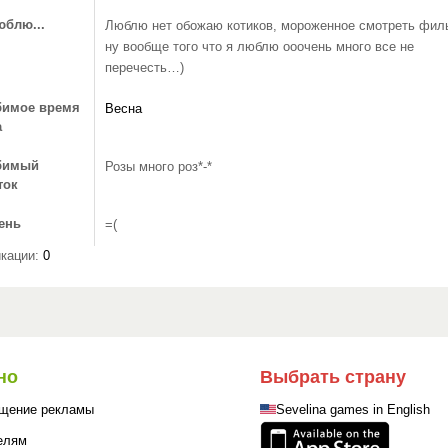
юблю...
Люблю нет обожаю котиков, мороженное смотреть фи
ну вообще того что я люблю ооочень много все не
перечесть…)
имое время
Весна
а
бимый
Розы много роз*-*
ток
ень
=(
кации:
0
но
Выбрать страну
щение рекламы
Sevelina games in English
елям