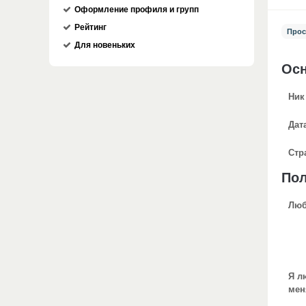
Оформление профиля и групп
Рейтинг
Прос
Для новеньких
Ос
Ник
Дат
Стр
По
Люб
Я л
мен