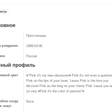
мотр
новное
Простокошка.
а рождения
1999-03-06
ана
Россия
лный профиль
имый цвет
♥"Pink it's my new obsession♥ Pink it's not even a questio
Pink on the lips of your lover, 'cause Pink is the love you
discover Pink as the bing on your cherry Pink 'cause you a
so very ♥Pink it's the color of passion"♥
юблю когда
Киса
я зовут