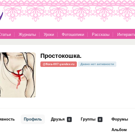
Статьи
Журналы
Уроки
Фотошопики
Рассказы
Интеракт
Простокошка.
@flora-007-yandex-ru
Давно нет активности
ивность
Профиль
Друзья
Группы
Форумы
0
8
Альбом