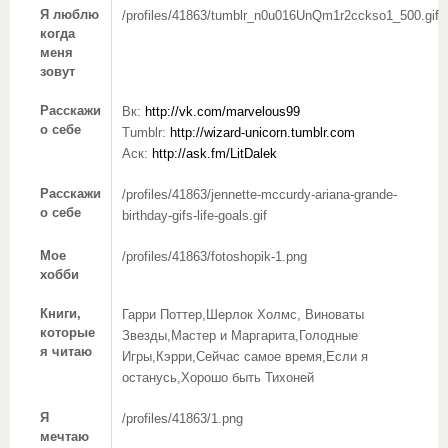
Я люблю
/profiles/41863/tumblr_n0u016UnQm1r2cckso1_500.gif
когда
меня
зовут
Расскажи
Вк:
http://vk.com/marvelous99
о себе
Tumblr:
http://wizard-unicorn.tumblr.com
Аск:
http://ask.fm/LitDalek
Расскажи
/profiles/41863/jennette-mccurdy-ariana-grande-
о себе
birthday-gifs-life-goals.gif
Мое
/profiles/41863/fotoshopik-1.png
хобби
Книги,
Гарри Поттер,Шерлок Холмс, Виноваты
которые
Звезды,Мастер и Маргарита,Голодные
я читаю
Игры,Кэрри,Сейчас самое время,Если я
останусь,Хорошо быть Тихоней
Я
/profiles/41863/1.png
мечтаю