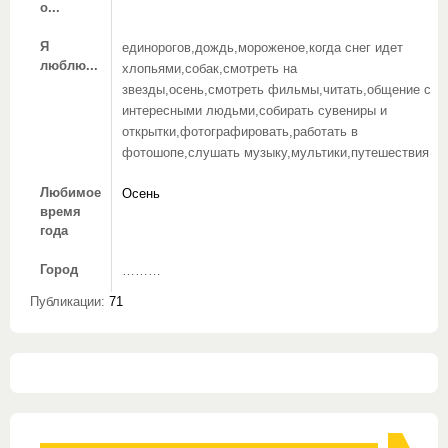
о...
Я
единорогов,дождь,мороженое,когда снег идет
люблю...
хлопьями,собак,смотреть на
звезды,осень,смотреть фильмы,читать,общение с
интересными людьми,собирать сувениры и
открытки,фотографировать,работать в
фотошопе,слушать музыку,мультики,путешествия
Любимое
Осень
время
года
Город
………
Публикации:
71