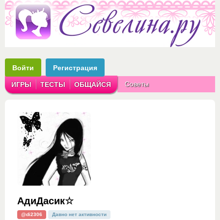
Войти
Регистрация
Советы
ИГРЫ
ТЕСТЫ
ОБЩАЙСЯ
Аватарки
Рассказы
АдиДасик☆
@di2306
Давно нет активности