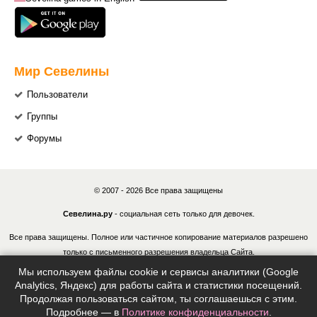
Мир Севелины
Пользователи
Группы
Форумы
© 2007 - 2026 Все права защищены
Севелина.ру
- социальная сеть только для девочек.
Все права защищены. Полное или частичное копирование материалов разрешено
только с письменного разрешения владельца Сайта.
Мы используем файлы cookie и сервисы аналитики (Google
В случае обнаружения нарушений, виновные лица могут быть привлечены к
Analytics, Яндекс) для работы сайта и статистики посещений.
ответственности в соответствии с действующим законодательством Российской
Продолжая пользоваться сайтом, ты соглашаешься с этим.
Федерации.
Подробнее — в
Политике конфиденциальности
.