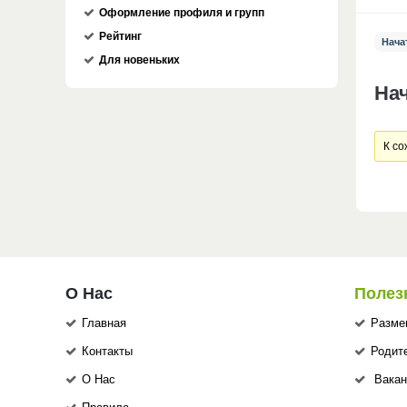
Оформление профиля и групп
Рейтинг
Нача
Для новеньких
На
К со
О Нас
Полез
Главная
Разме
Контакты
Родит
О Нас
Вакан