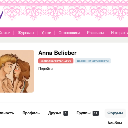
Статьи
Журналы
Уроки
Фотошопики
Рассказы
Интеракт
Anna Belieber
@annasargsyan-1990
Давно нет активности
Перейти
ивность
Профиль
Друзья
Группы
Форумы
0
12
Альбом