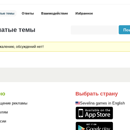
тые темы
Ответы
Взаимодействие
Избранное
чатые темы
жалению, обсуждений нет!
но
Выбрать страну
щение рекламы
Sevelina games in English
елям
сии