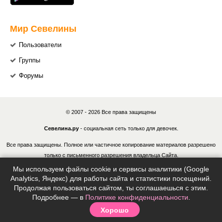
Мир Севелины
Пользователи
Группы
Форумы
© 2007 - 2026 Все права защищены
Севелина.ру
- социальная сеть только для девочек.
Все права защищены. Полное или частичное копирование материалов разрешено
только с письменного разрешения владельца Сайта.
Мы используем файлы cookie и сервисы аналитики (Google
В случае обнаружения нарушений, виновные лица могут быть привлечены к
Analytics, Яндекс) для работы сайта и статистики посещений.
ответственности в соответствии с действующим законодательством Российской
Продолжая пользоваться сайтом, ты соглашаешься с этим.
Федерации.
Подробнее — в
Политике конфиденциальности
.
Хорошо
Политика конфиденциальности
|
Согласие на обработку ПДн
|
Правила
|
Контакты