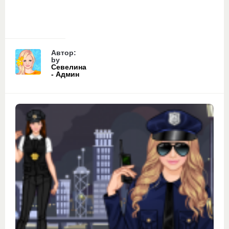
Автор:
by
Севелина
- Админ