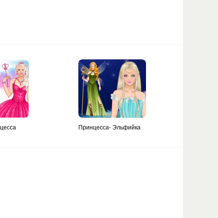
цесса
Принцесса- Эльфийка