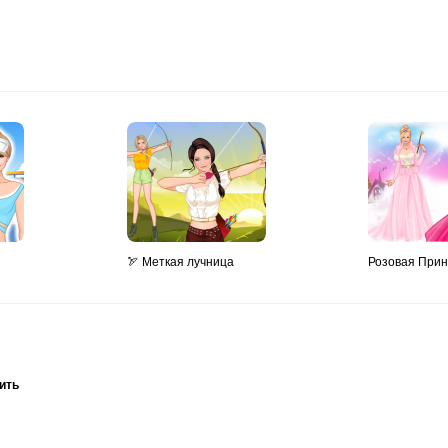
🏹 Меткая лучница
Розовая Прин
ить