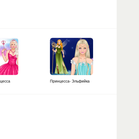
цесса
Принцесса- Эльфийка