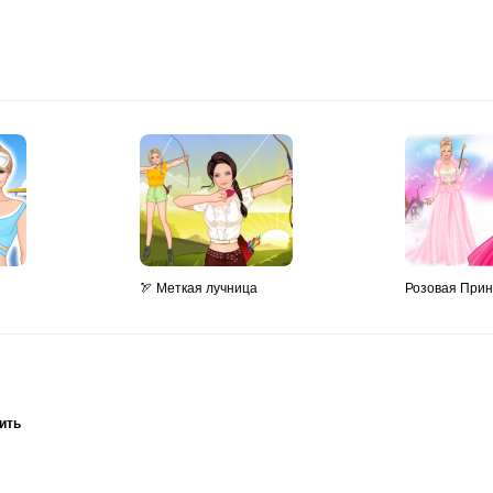
🏹 Меткая лучница
Розовая Прин
ить