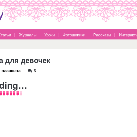
Статьи
Журналы
Уроки
Фотошопики
Рассказы
Интеракт
а для девочек
я планшета
3
ding…