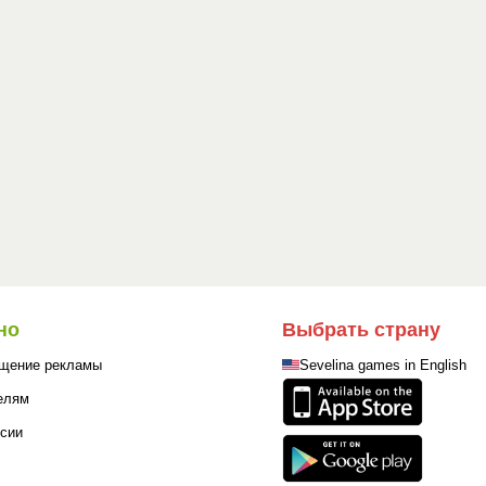
но
Выбрать страну
щение рекламы
Sevelina games in English
елям
сии