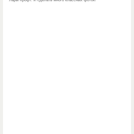
Лары Крофт. И сделать много классных фоток!