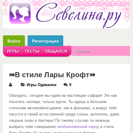
Войти
Регистрация
Советы
ИГРЫ
ТЕСТЫ
ОБЩАЙСЯ
Аватарки
Рассказы
⇛В стиле Лары Крофт⇛
Игры Одевалки
9
Обалдеть, сегодня мы едем на настоящее сафари! Это как
посетить зоопарк, только круче. Ты едешь в большом
стильном автомобиле-джипе, как в фильмах, а вокруг тебя
пасутся в своей естественной среде слоны, антилопы, даже
хищные львы и пантеры! По такому случаю ты можешь
выбрать себе совершенно
необыкновенный наряд
в стиле