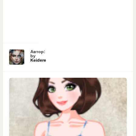
Автор:
by
Keidere