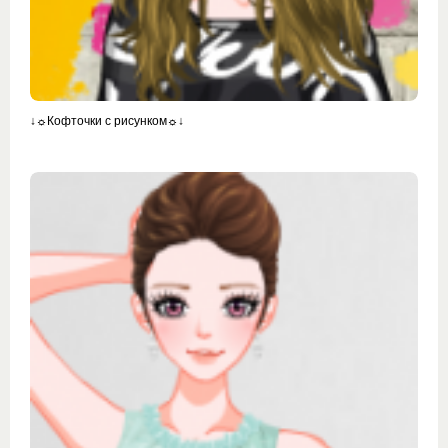
↓☼Кофточки с рисунком☼↓