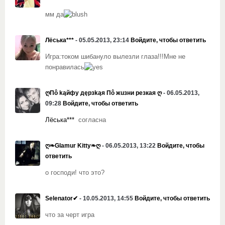
мм да
Лёська***
- 05.05.2013, 23:14
Войдите, чтобы ответить
Игра:током шибануло вылезли глаза!!!Мне не
понравилась
ღПô kąйфу дęрзkąя Пô жuзни резкая ღ
- 06.05.2013,
09:28
Войдите, чтобы ответить
Лёська***
согласна
ღ❧Glamur Kitty❧ღ
- 06.05.2013, 13:22
Войдите, чтобы
ответить
о господи! что это?
Selenator✔
- 10.05.2013, 14:55
Войдите, чтобы ответить
что за черт игра