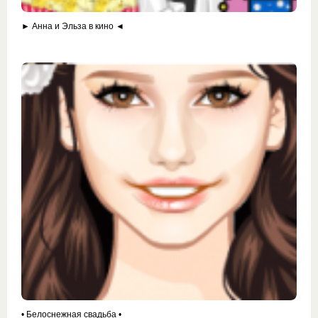
► Анна и Эльза в кино ◄
• Белоснежная свадьба •