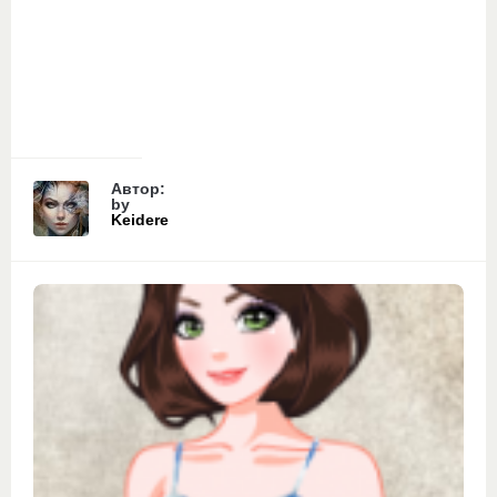
Автор:
by
Keidere