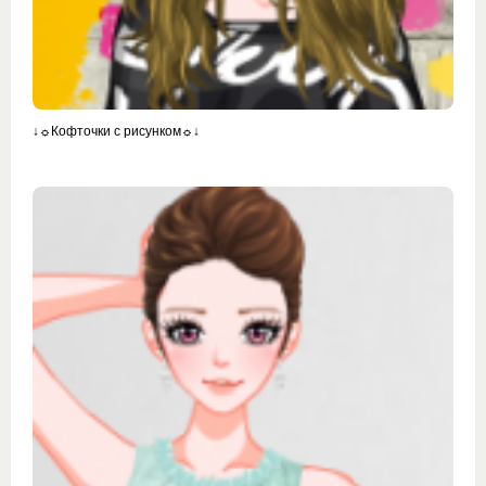
↓☼Кофточки с рисунком☼↓