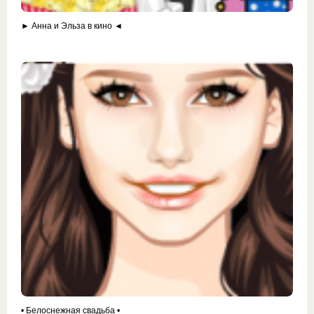
► Анна и Эльза в кино ◄
• Белоснежная свадьба •