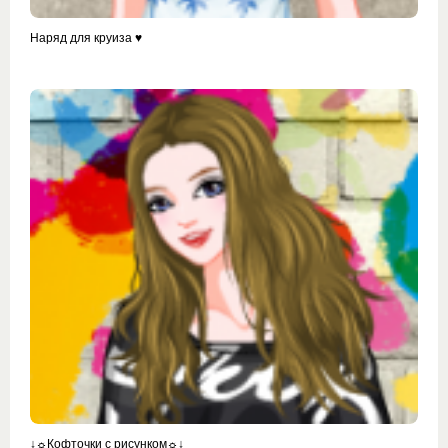
Наряд для круиза ♥
↓☼Кофточки с рисунком☼↓