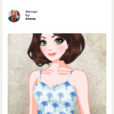
Автор:
by
émma