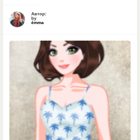
Автор:
by
émma