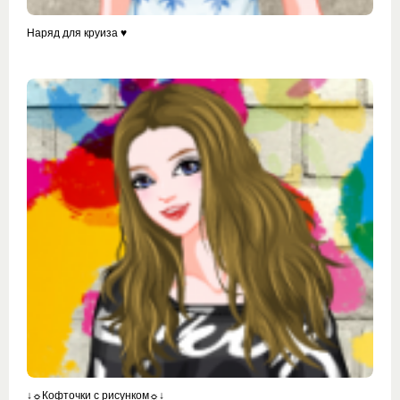
Наряд для круиза ♥
↓☼Кофточки с рисунком☼↓