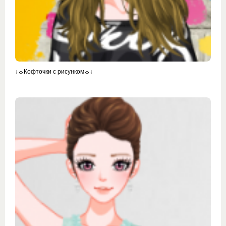
↓☼Кофточки с рисунком☼↓