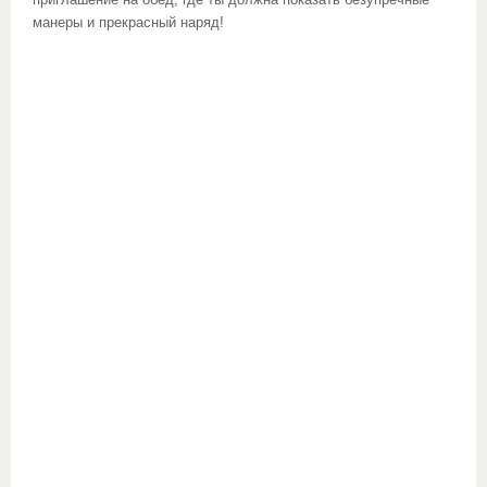
приглашение на обед, где ты должна показать безупречные
манеры и прекрасный наряд!