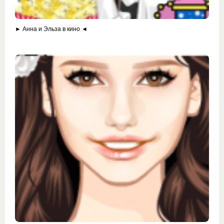
► Анна и Эльза в кино ◄