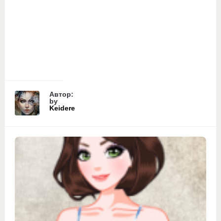
Автор:
by
Keidere