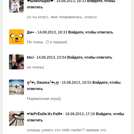
❤Шоколадка❤
- 14.08.2013, 18:33
Войдите, чтобы
ответить
ух-ты класс, мне понравилась, классс
Ди∞
- 14.08.2013, 18:33
Войдите, чтобы ответить
Не очень..О.я первая)
klv.l
- 14.08.2013, 23:54
Войдите, чтобы ответить
не очень(
ღ╰♥╮ Dжama╰♥╮ღ
- 15.08.2013, 10:53
Войдите, чтобы
ответить
Нормальная игра))
♥ЧеРтЁнОк Из РаЯ♥
- 18.08.2013, 17:10
Войдите, чтобы
ответить
хочешь узнать кто тебя любит? напиши это