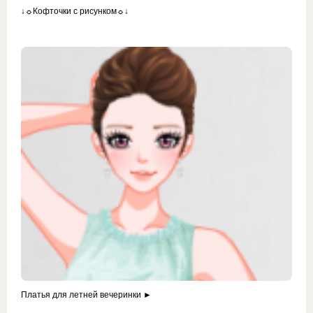
↓☼Кофточки с рисунком☼↓
Платья для летней вечеринки ►